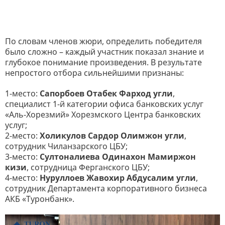
По словам членов жюри, определить победителя
было сложно – каждый участник показал знание и
глубокое понимание произведения. В результате
непростого отбора сильнейшими признаны:
1-место:
Сапорбоев Отабек Фарход угли
,
специалист 1-й категории офиса банковских услуг
«Аль-Хорезмий» Хорезмского Центра банковских
услуг;
2-место:
Холикулов Сардор Олимжон угли
,
сотрудник Чиланзарского ЦБУ;
3-место:
Султоналиева Одинахон Мамиржон
кизи
, сотрудница Ферганского ЦБУ;
4-место:
Нуруллоев Жавохир Абдусалим угли
,
сотрудник Департамента корпоративного бизнеса
АКБ «Туронбанк».