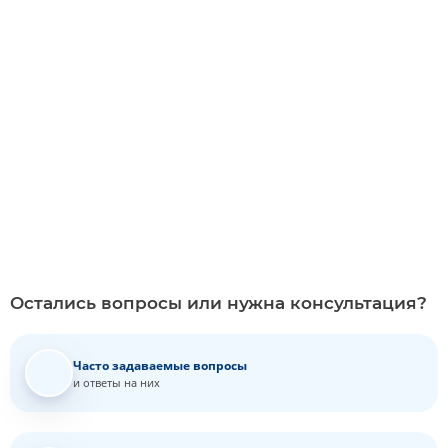
Удобно
Удаленная регистрация и идентификация
новых клиентов через систему My ID
Доступно в
Загрузите в
Google Play
App Store
Остались вопросы или нужна консультация?
Часто задаваемые вопросы
и ответы на них