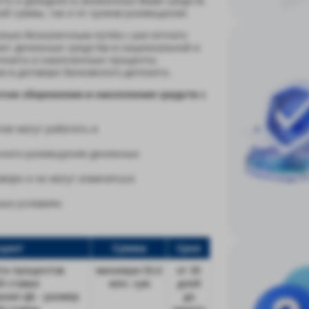
ть и доходность вложенных Вами средств.
й суммы, так и от сроков размещения.
олько безналичным путём с расчетного
зит денежные средства в национальной и
позита и накопленные проценты
 в договоре банковского депозита.
ом сбережения и накопления средств c
ия могут работать и
рочного размещения денежных
воре и не могут изменяться
ых условиях;
цент
Сумма
Срок
ти процентов
минимум 50,0
от 30
й ставки
млн. сум
дней
ния ЦБ - размер
до