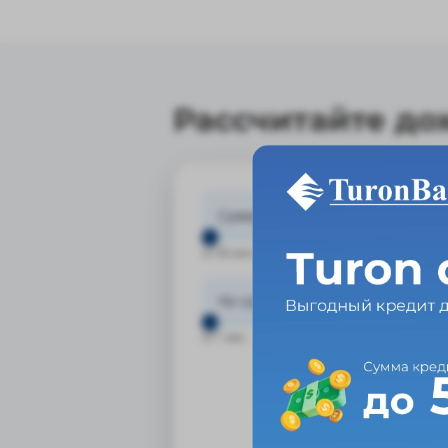
Рассчитайте до
Сумма депозита
от 50 млн. сум
На срок
от 1 мес.