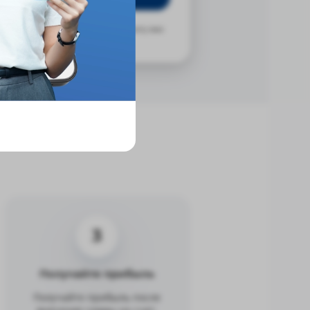
характер. Точные условия по депозиту вам
 банка.
3
Получайте прибыль
Получайте прибыль после