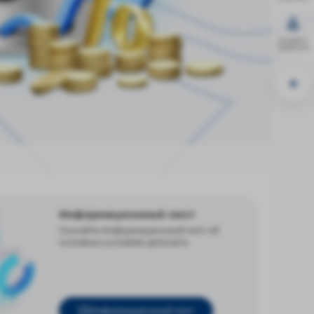
Отправить
обращение
Информационный лист
Скачайте Информационный лист об
основных условиях депозита
Информационный лист