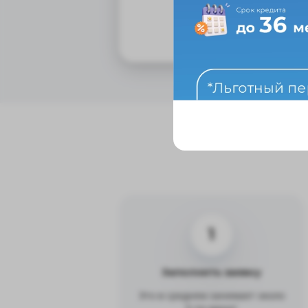
1
Заполнить заявку
Это в среднем занимает около