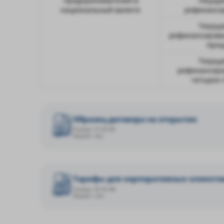
предпринимателей в
текуще
национальный валюте
рефинанси
Текуща
рефинансирован
проц
Текуща
рефинансиро
четырех 
Образец договора на открытие
Размер: 57.00 КБ
Формат: doc
Тарифы для корпоративных клиенто
Размер: 30.39 KB
Формат: xlsx