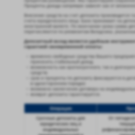
процентам размещения. Мы гарантируем сохраннос
Проценты дохода напрямую зависят как от вложенно
Внесение средств на счет депозита производится т
счета юридического лица. Банк принимает на депо
иностранной валюте. По окончании срока сумма де
перечисляются по реквизитам Вкладчика, указанным
Депозитный вклад является удобным инструмент
гарантией своевременной оплаты:
временно свободные средства Вашего предприят
приносить стабильный доход;
возможность как краткосрочного, так и долгос
средств;
срок и проценты по депозиту фиксируются в дого
в одностороннем порядке;
возможно заключение договора на индивидуальн
возврат депозита гарантируется.
Операция
Про
Срочные депозиты для
От пятидеся
юридических лиц и
текуще
индивидуальных
рефинансирова