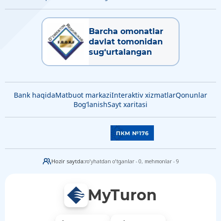
Barcha omonatlar
davlat tomonidan
sug‘urtalangan
Bank haqida
Matbuot markazi
Interaktiv xizmatlar
Qonunlar
Bog‘lanish
Sayt xaritasi
Hozir saytda:
ro'yhatdan o'tganlar - 0,
mehmonlar - 9
MyTuron