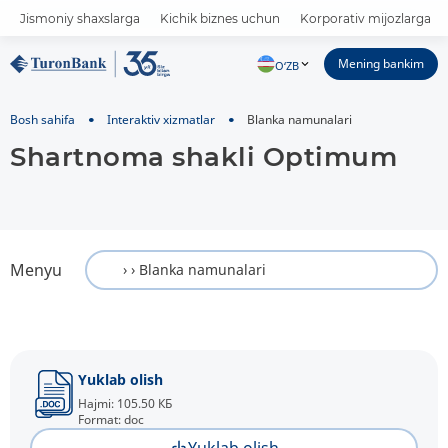
Jismoniy shaxslarga
Kichik biznes uchun
Korporativ mijozlarga
Mening bankim
O‘ZB
Bosh sahifa
Interaktiv xizmatlar
Blanka namunalari
Shartnoma shakli Optimum
Menyu
Yuklab olish
Hajmi: 105.50 КБ
Format: doc
Yuklab olish