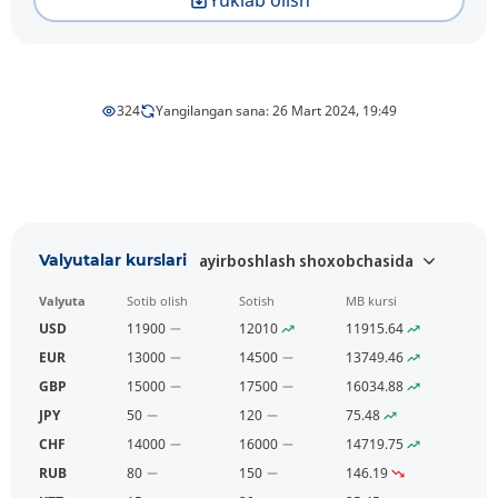
324
Yangilangan sana: 26 Mart 2024, 19:49
Valyutalar kurslari
ayirboshlash shoxobchasida
Valyuta
Sotib olish
Sotish
MB kursi
USD
11900
12010
11915.64
EUR
13000
14500
13749.46
GBP
15000
17500
16034.88
JPY
50
120
75.48
CHF
14000
16000
14719.75
RUB
80
150
146.19