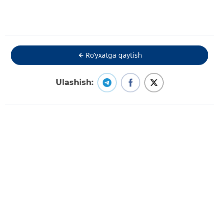
Ro‘yxatga qaytish
Ulashish: