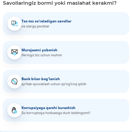
Savollaringiz bormi yoki maslahat kerakmi?
Tez-tez so'raladigan savollar
va ularga javoblar
Murojaatni yuborish
fikringiz biz uchun muhim
Bank bilan bog‘lanish
qo'llab-quvvatlash uchun qo'ng'iroq qilish
Korrupsiyaga qarshi kurashish
Siz korruptsiya hodisasiga duch keldingizmi?