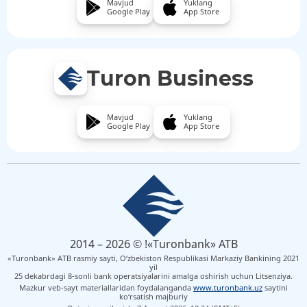
Mavjud
Yuklang
Google Play
App Store
Turon Business
Mavjud
Yuklang
Google Play
App Store
2014 – 2026 © !«Turonbank» ATB
«Turonbank» ATB rasmiy sayti, O‘zbekiston Respublikasi Markaziy Bankining 2021
yil
25 dekabrdagi 8-sonli bank operatsiyalarini amalga oshirish uchun Litsenziya.
Mazkur veb-sayt materiallaridan foydalanganda
www.turonbank.uz
saytini
ko‘rsatish majburiy