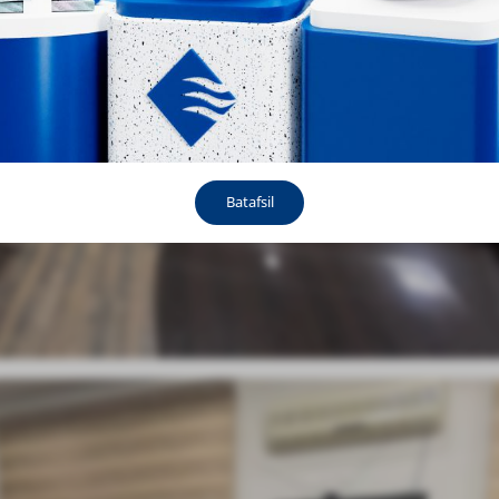
Batafsil