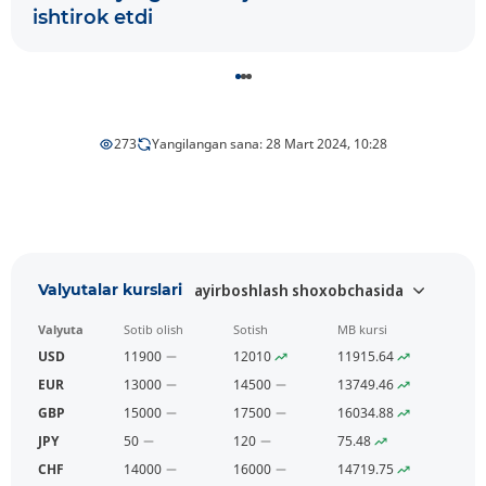
ishtirok etdi
273
Yangilangan sana: 28 Mart 2024, 10:28
Valyutalar kurslari
ayirboshlash shoxobchasida
Valyuta
Sotib olish
Sotish
MB kursi
USD
11900
12010
11915.64
EUR
13000
14500
13749.46
GBP
15000
17500
16034.88
JPY
50
120
75.48
CHF
14000
16000
14719.75