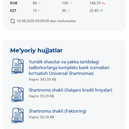
RUB
80
150
146.19
KZT
15
30
25.45
10.08.2026 09:00:00 dan ma’lumotlar
Me’yoriy hujjatlar
Yuridik shaxslar va yakka tartibdagi
tadbirkorlarga kompleks bank xizmatlari
ko‘rsatish Universal Shartnomasi
Hajmi: 342.05 KB
Shartnoma shakli (Xalqaro kredit liniyalar)
Hajmi: 59.29 KB
Shartnoma shakli (Faktoring)
Hajmi: 59.29 KB