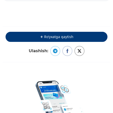
Ro‘yxatga qaytish
Ulashish: