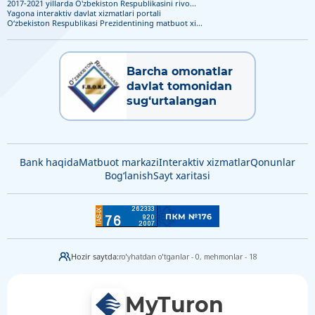
2017-2021 yillarda O'zbekiston Respublikasini rivo...
Yagona interaktiv davlat xizmatlari portali
O‘zbekiston Respublikasi Prezidentining matbuot xi...
Barcha omonatlar
davlat tomonidan
sug‘urtalangan
Bank haqida
Matbuot markazi
Interaktiv xizmatlar
Qonunlar
Bog‘lanish
Sayt xaritasi
Hozir saytda:
ro'yhatdan o'tganlar - 0,
mehmonlar - 18
MyTuron