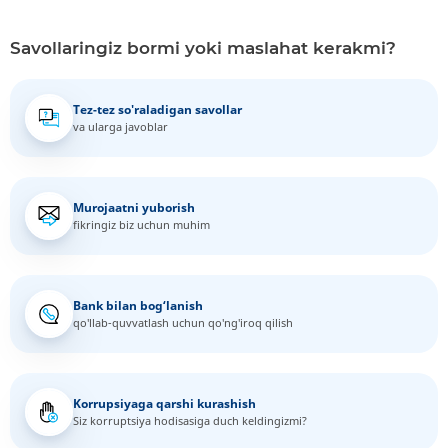
Savollaringiz bormi yoki maslahat kerakmi?
Tez-tez so'raladigan savollar
va ularga javoblar
Murojaatni yuborish
fikringiz biz uchun muhim
Bank bilan bog‘lanish
qo'llab-quvvatlash uchun qo'ng'iroq qilish
Korrupsiyaga qarshi kurashish
Siz korruptsiya hodisasiga duch keldingizmi?