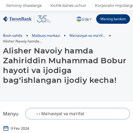
Jismoniy shaxslarga
Kichik biznes uchun
Korporativ mijozlarg
Mening bankim
O‘ZB
Bosh sahifa
Matbuot markazi
Ma’naviyat va ma’rif...
Alisher Navoiy hamda...
Alisher Navoiy hamda
Zahiriddin Muhammad Bobur
hayoti va ijodiga
bag‘ishlangan ijodiy kecha!
Menyu
9 Fev 2024