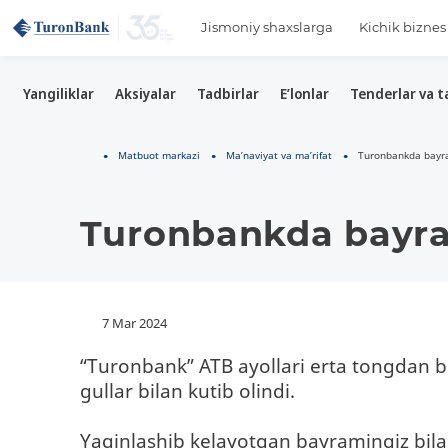
Jismoniy shaxslarga
Kichik bizne
Yangiliklar
Aksiyalar
Tadbirlar
E’lonlar
Tenderlar va t
Matbuot markazi
Ma’naviyat va ma’rifat
Turonbankda bayra
Turonbankda bayra
7 Mar 2024
“Turonbank” ATB ayollari erta tongdan b
gullar bilan kutib olindi.
Yaqinlashib kelayotgan bayramingiz bilan