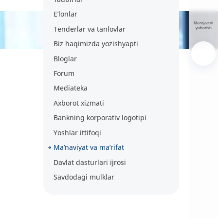
E’lonlar
Murojaatni
Tenderlar va tanlovlar
yuborish
Biz haqimizda yozishyapti
Bloglar
Forum
Mediateka
Axborot xizmati
Bankning korporativ logotipi
Yoshlar ittifoqi
Ma’naviyat va ma’rifat
Davlat dasturlari ijrosi
Savdodagi mulklar