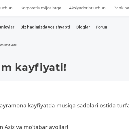
s uchun
Korporativ mijozlarga
Aksiyadorlar uchun
Bank h
anlovlar
Biz haqimizda yozishyapti
Bloglar
Forum
Mediat
m kayfiyati!
m kayfiyati!
ayramona kayfiyatda musiqa sadolari ostida turf
 Aziz va mo'tabar ayollar!