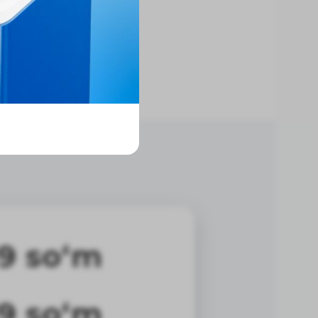
9
so‘m
9
so‘m