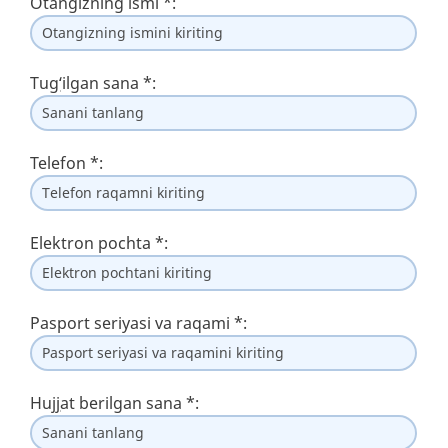
Otangizning ismi
*
:
Tug‘ilgan sana
*
:
Telefon
*
:
Elektron pochta
*
:
Pasport seriyasi va raqami
*
:
Hujjat berilgan sana
*
: