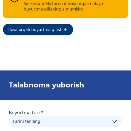
Siz kartani MyTuron ilovasi orqali onlayn
buyurtma qilishingiz mumkin!
Ilova orqali buyurtma qilish
Talabnoma yuborish
Buyurtma turi
*
: