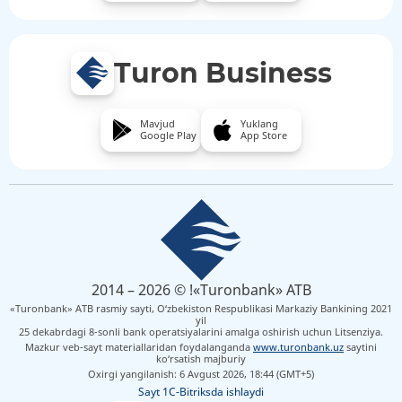
Turon Business
Mavjud
Yuklang
Google Play
App Store
2014 – 2026 © !«Turonbank» ATB
«Turonbank» ATB rasmiy sayti, O‘zbekiston Respublikasi Markaziy Bankining 2021
yil
25 dekabrdagi 8-sonli bank operatsiyalarini amalga oshirish uchun Litsenziya.
Mazkur veb-sayt materiallaridan foydalanganda
www.turonbank.uz
saytini
ko‘rsatish majburiy
Oxirgi yangilanish: 6 Avgust 2026, 18:44 (GMT+5)
Sayt 1C-Bitriksda ishlaydi