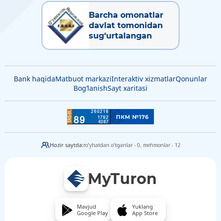
Barcha omonatlar
davlat tomonidan
sug‘urtalangan
Bank haqida
Matbuot markazi
Interaktiv xizmatlar
Qonunlar
Bog‘lanish
Sayt xaritasi
Hozir saytda:
ro'yhatdan o'tganlar - 0,
mehmonlar - 12
MyTuron
Mavjud
Yuklang
Google Play
App Store