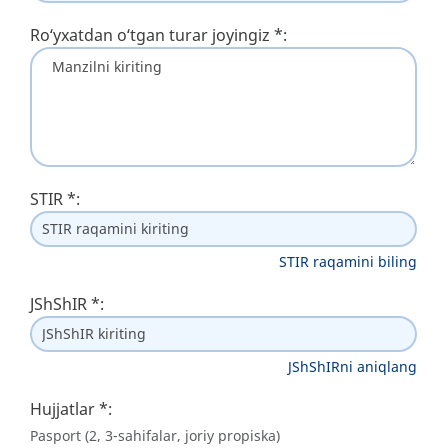
Ro‘yxatdan o‘tgan turar joyingiz
*
:
STIR
*
:
STIR raqamini biling
JShShIR
*
:
JShShIRni aniqlang
Hujjatlar
*
:
Pasport (2, 3-sahifalar, joriy propiska)