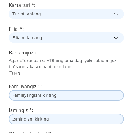
Karta turi
*
:
Filial
*
:
Bank mijozi:
Agar «Turonbank» ATBning amaldagi yoki sobiq mijozi
bo‘lsangiz katakchani belgilang
Ha
Familiyangiz
*
:
Ismingiz
*
: