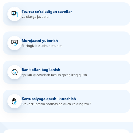
Tez-tez so'raladigan savollar
va ularga javoblar
Murojaatni yuborish
fikringiz biz uchun muhim
Bank bilan bog‘lanish
qo'llab-quvvatlash uchun qo'ng'iroq qilish
Korrupsiyaga qarshi kurashish
Siz korruptsiya hodisasiga duch keldingizmi?