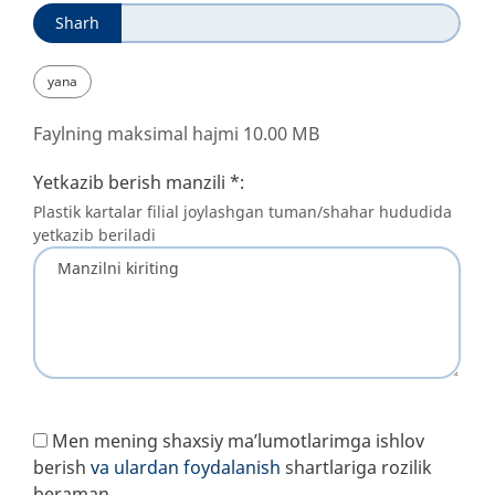
Sharh
yana
Faylning maksimal hajmi 10.00 MB
Yetkazib berish manzili
*
:
Plastik kartalar filial joylashgan tuman/shahar hududida
yetkazib beriladi
Men mening shaxsiy ma’lumotlarimga ishlov
berish
va ulardan foydalanish
shartlariga rozilik
beraman