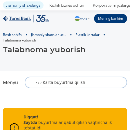
Jismoniy shaxslarga
Kichik biznes uchun
Korporativ mijozlarg
Mening bankim
O‘ZB
Bosh sahifa
Jismoniy shaxslar uc...
Plastik kartalar
Talabnoma yuborish
Talabnoma yuborish
Menyu
Diqqat!
Saytda
buyurtmalar qabul qilish vaqtinchalik
to'xtatildi.